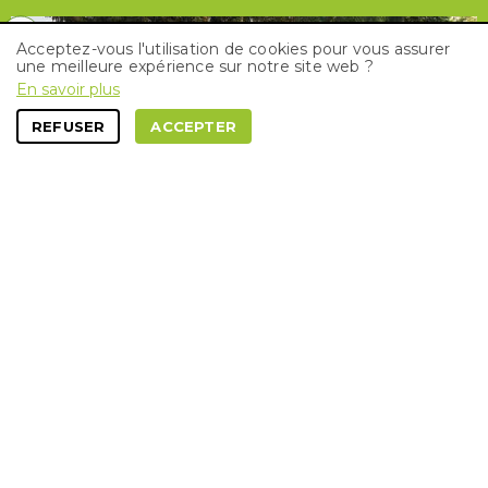
Acceptez-vous l'utilisation de cookies pour vous assurer
une meilleure expérience sur notre site web ?
En savoir plus
REFUSER
ACCEPTER
Emplacements
Niché au cœur de collines vertes, le camping
d’Ettelbruck est le point de départ idéal pour les
randonnées et tours de vtt dans le nord du pays.
Découvrez l’héritage culturel et les beaux
paysages de notre région !
* prix 2 pers./nuit/ taxe de séjour inclus