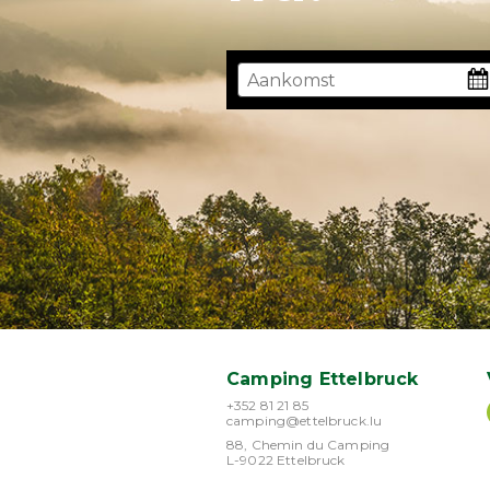
Camping Ettelbruck
+352 81 21 85
camping@ettelbruck.lu
88, Chemin du Camping
L-9022 Ettelbruck