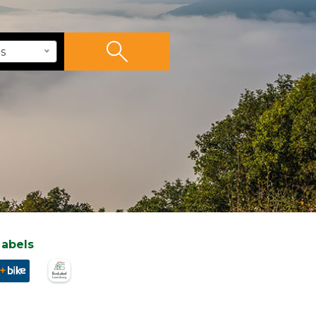
s
labels