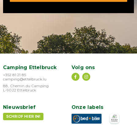
Camping Ettelbruck
Volg ons
+352 81 21 85
camping@ettelbruck.lu
88, Chemin du Camping
L-9022 Ettelbruck
Nieuwsbrief
Onze labels
SCHRIJF HIER IN!